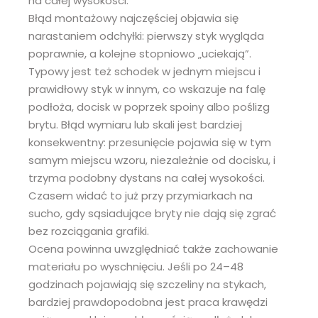
na całej wysokości.
Błąd montażowy najczęściej objawia się
narastaniem odchyłki: pierwszy styk wygląda
poprawnie, a kolejne stopniowo „uciekają”.
Typowy jest też schodek w jednym miejscu i
prawidłowy styk w innym, co wskazuje na falę
podłoża, docisk w poprzek spoiny albo poślizg
brytu. Błąd wymiaru lub skali jest bardziej
konsekwentny: przesunięcie pojawia się w tym
samym miejscu wzoru, niezależnie od docisku, i
trzyma podobny dystans na całej wysokości.
Czasem widać to już przy przymiarkach na
sucho, gdy sąsiadujące bryty nie dają się zgrać
bez rozciągania grafiki.
Ocena powinna uwzględniać także zachowanie
materiału po wyschnięciu. Jeśli po 24–48
godzinach pojawiają się szczeliny na stykach,
bardziej prawdopodobna jest praca krawędzi