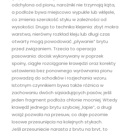
odchylona od pionu, narożniki nie trzymają kąta,
a podłoże bywa miejscowo wypukłe lub wklęsłe,
co zmienia szerokość styku w zależności od
wysokości. Druga to technika klejenia: zbyt mokra
warstwa, nierówny rozkład kleju lub długi czas
otwarty mogą powodować „pływanie” brytu
przed związaniem. Trzecia to operacja
pasowania: docisk wykonywany w poprzek
spoiny, ciągłe rozciąganie krawędzi oraz korekty
ustawienia bez ponownego wyrównania pionu
prowadzą do schodków i rozjechania wzoru.
Istotnym czynnikiem bywa także różnica w
zachowaniu dwóch sąsiadujących pasów, jeśli
jeden fragment podłoża chłonie mocniej. Wtedy
krawędź jednego brytu szybciej „łapie”, a drugi
wciąż pozwala na przesuw, co daje pozornie
losowe przesunięcia na kolejnych stykach.
Jeśli przesunięcie narasta z brytu na bryt, to