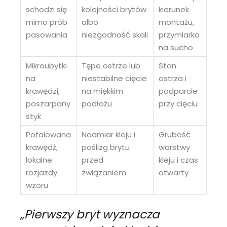
schodzi się
kolejności brytów
kierunek
mimo prób
albo
montażu,
pasowania
niezgodność skali
przymiarka
na sucho
Mikroubytki
Tępe ostrze lub
Stan
na
niestabilne cięcie
ostrza i
krawędzi,
na miękkim
podparcie
poszarpany
podłożu
przy cięciu
styk
Pofalowana
Nadmiar kleju i
Grubość
krawędź,
poślizg brytu
warstwy
lokalne
przed
kleju i czas
rozjazdy
związaniem
otwarty
wzoru
„Pierwszy bryt wyznacza