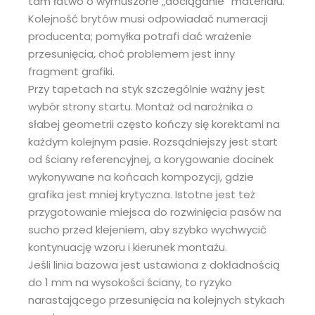
tam łatwo o wymuszone „dociąganie” materiału.
Kolejność brytów musi odpowiadać numeracji
producenta; pomyłka potrafi dać wrażenie
przesunięcia, choć problemem jest inny
fragment grafiki.
Przy tapetach na styk szczególnie ważny jest
wybór strony startu. Montaż od narożnika o
słabej geometrii często kończy się korektami na
każdym kolejnym pasie. Rozsądniejszy jest start
od ściany referencyjnej, a korygowanie docinek
wykonywane na końcach kompozycji, gdzie
grafika jest mniej krytyczna. Istotne jest też
przygotowanie miejsca do rozwinięcia pasów na
sucho przed klejeniem, aby szybko wychwycić
kontynuację wzoru i kierunek montażu.
Jeśli linia bazowa jest ustawiona z dokładnością
do 1 mm na wysokości ściany, to ryzyko
narastającego przesunięcia na kolejnych stykach