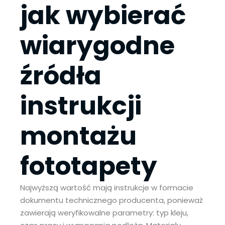
jak wybierać
wiarygodne
źródła
instrukcji
montażu
fototapety
Najwyższą wartość mają instrukcje w formacie
dokumentu technicznego producenta, ponieważ
zawierają weryfikowalne parametry: typ kleju,