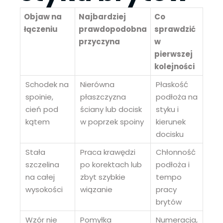
Objaw na
Najbardziej
Co
łączeniu
prawdopodobna
sprawdzić
przyczyna
w
pierwszej
kolejności
Schodek na
Nierówna
Płaskość
spoinie,
płaszczyzna
podłoża na
cień pod
ściany lub docisk
styku i
kątem
w poprzek spoiny
kierunek
docisku
Stała
Praca krawędzi
Chłonność
szczelina
po korektach lub
podłoża i
na całej
zbyt szybkie
tempo
wysokości
wiązanie
pracy
brytów
Wzór nie
Pomyłka
Numeracja,