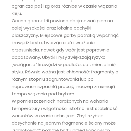
ogranicza poślizg oraz różnice w czasie wiązania
kleju.
Ocena geometrii powinna obejmować pion na
całej wysokości oraz lokalne odchyłki
płaszczyzny. Miejscowe garby potrafią wypchnąć
krawędź brytu, tworząc cień i wrażenie
przesunięcia, nawet gdy wzór jest poprawnie
dopasowany. Ubytki i rysy zwiększają ryzyko
„wciągania” krawędzi w podłoże, co zmienia linię
styku. Równie ważna jest chłonność: fragmenty o
różnym stopniu zagruntowania lub po
naprawach szpachlą pracują inaczej i zmieniają
tempo wiązania pod brytem.
W pomieszczeniach narażonych na wahania
temperatury i wilgotności istotna jest stabilność
warunków w czasie schnięcia. Zbyt szybkie
dosychanie na jednym fragmencie ściany może
„zablokować” pozycję brytu przed końcowym