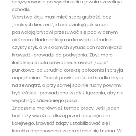
sprężynowanie po wyschnięciu ujawnia szczeliny i
schodki.
Warstwa kleju musi mieć stałą grubość, bez
„mokrych kieszeni”, które działają jak smar i
pozwalają brytowi przesuwać się pod własnym
ciężarem. Nadmiar kleju na krawędzi utrudnia
czysty styk, a w skrajnych sytuacjach rozmiękcza
krawędź i prowadzi do podwijania. Zbyt mała
ilość kleju działa odwrotnie: krawędź „łapie”
punktowo, co utrudnia korektę położenia i sprzyja
naprężeniom. Docisk powinien iść od środka brytu
na zewnątrz, a przy samej spoinie ruchy powinny
być krótkie i prowadzone wzdłuż łączenia, aby nie
wypchnąć sąsiedniego pasa.
Znaczenie ma również tempo pracy. Jeśli jeden
bryt leży wyraźnie dłużej przed dosunięciem
kolejnego, krawędź zdąży ustabilizować się i
korekta dopasowania wzoru stanie się trudna. W