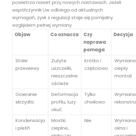
powietrza nawet przy nowych nastawach. Jeżeli
współczynnik Uw odbiega od aktualnych
wymagań, zysk z regulacji staje się pomijalny
względem pełnej wymiany.
Objaw
Co oznacza
Czy
Decyzja
naprawa
pomaga
Stałe
Zużyte
Krótko i
Wymiana
przewiewy
uszczelki,
częściowo
ciepły
nieszczelne
montaż
ościeże
Ocieranie
Deformacja
Tylko
Wymiana 
skrzydła
profilu, luzy
chwilowo
rekonstru
okuć
Kondensacja
Mostki
Nie
Wymiana
i pleśń
cieplne,
okna i
słaby Ug
uszczelni