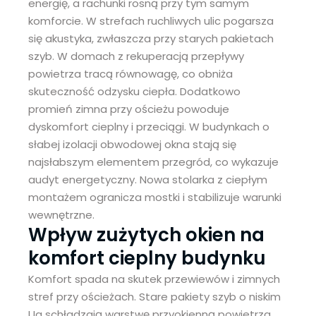
energię, a rachunki rosną przy tym samym
komforcie. W strefach ruchliwych ulic pogarsza
się akustyka, zwłaszcza przy starych pakietach
szyb. W domach z rekuperacją przepływy
powietrza tracą równowagę, co obniża
skuteczność odzysku ciepła. Dodatkowo
promień zimna przy ościeżu powoduje
dyskomfort cieplny i przeciągi. W budynkach o
słabej izolacji obwodowej okna stają się
najsłabszym elementem przegród, co wykazuje
audyt energetyczny. Nowa stolarka z ciepłym
montażem ogranicza mostki i stabilizuje warunki
wewnętrzne.
Wpływ zużytych okien na
komfort cieplny budynku
Komfort spada na skutek przewiewów i zimnych
stref przy ościeżach. Stare pakiety szyb o niskim
Ug schładzają warstwę przyokienną powietrza,