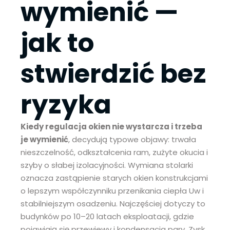
wymienić
—
jak to
stwierdzić bez
ryzyka
Kiedy regulacja okien nie wystarcza i trzeba
je wymienić
, decydują typowe objawy: trwała
nieszczelność, odkształcenia ram, zużyte okucia i
szyby o słabej izolacyjności. Wymiana stolarki
oznacza zastąpienie starych okien konstrukcjami
o lepszym współczynniku przenikania ciepła Uw i
stabilniejszym osadzeniu. Najczęściej dotyczy to
budynków po 10–20 latach eksploatacji, gdzie
pojawiają się przewiewy i kondensacja pary. Zysk