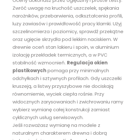
Oceny dokonasz przez oględziny i proste testy.
Zwróć uwagę na kruchość uszczelek, spękania
narożników, przebarwienia, odkształcenia profili,
luzy zawiasów i prawidłowość pracy klamki. Użyj
szczelinomierza i poziomicy, sprawdź przekątne
oraz ugięcie skrzydła pod lekkim naciskiem. W
drewnie oceń stan lakieru i spoin, w aluminium
izolację przekładek termicznych, a w PVC
stabilność wzmocnień.
Regulacja okien
plastikowych
pomaga przy minimalnych
odchyłkach i sztywnych profilach. Gdy uszczelki
kruszeją, a listwy przyszybowe nie dociskają
równomiernie, wyciek ciepła rośnie. Przy
widocznych zarysowaniach i zwichrowaniu ramy
wybierz wymianę całej konstrukcji zamiast
cyklicznych usług serwisowych.
Jeśli rozważasz wymianę na modele z
naturalnym charakterem drewna i dobrą