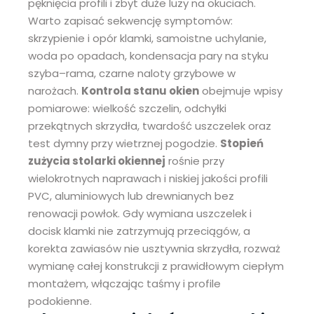
pęknięcia profili i zbyt duże luzy na okuciach.
Warto zapisać sekwencję symptomów:
skrzypienie i opór klamki, samoistne uchylanie,
woda po opadach, kondensacja pary na styku
szyba–rama, czarne naloty grzybowe w
narożach.
Kontrola stanu okien
obejmuje wpisy
pomiarowe: wielkość szczelin, odchyłki
przekątnych skrzydła, twardość uszczelek oraz
test dymny przy wietrznej pogodzie.
Stopień
zużycia stolarki okiennej
rośnie przy
wielokrotnych naprawach i niskiej jakości profili
PVC, aluminiowych lub drewnianych bez
renowacji powłok. Gdy wymiana uszczelek i
docisk klamki nie zatrzymują przeciągów, a
korekta zawiasów nie usztywnia skrzydła, rozważ
wymianę całej konstrukcji z prawidłowym ciepłym
montażem, włączając taśmy i profile
podokienne.