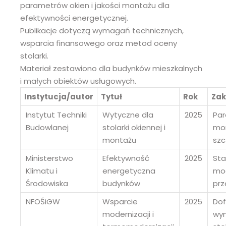
parametrów okien i jakości montażu dla
efektywności energetycznej.
Publikacje dotyczą wymagań technicznych,
wsparcia finansowego oraz metod oceny
stolarki.
Materiał zestawiono dla budynków mieszkalnych
i małych obiektów usługowych.
Instytucja/autor
Tytuł
Rok
Zak
Instytut Techniki
Wytyczne dla
2025
Par
Budowlanej
stolarki okiennej i
mo
montażu
szc
Ministerstwo
Efektywność
2025
Sta
Klimatu i
energetyczna
mod
Środowiska
budynków
prz
NFOŚiGW
Wsparcie
2025
Dof
modernizacji i
wy