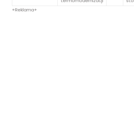
termomodernizacji
sto
+Reklama+