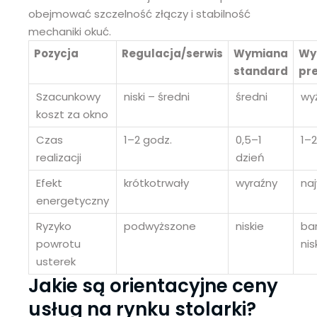
obejmować szczelność złączy i stabilność
mechaniki okuć.
Pozycja
Regulacja/serwis
Wymiana
Wy
standard
pr
Szacunkowy
niski – średni
średni
wy
koszt za okno
Czas
1–2 godz.
0,5–1
1–2
realizacji
dzień
Efekt
krótkotrwały
wyraźny
na
energetyczny
Ryzyko
podwyższone
niskie
ba
powrotu
nis
usterek
Jakie są orientacyjne ceny
usług na rynku stolarki?