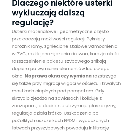
Dlaczego niektóre usterki
wykluczają dalszą
regulację?
Usterki materiałowe i geometryczne często
przekraczają możliwości regulacji. Pęknięty
narożnik ramy, zgniecione stalowe wzmocnienia
w PVC, rozklejone łączenia drewna, korozja okuć i
rozszczelnienie pakietu szybowego znikają
dopiero po wymianie elementów lub całego
okna.
Naprawa okna czy wymiana
rozstrzyga
się także przy migracji wilgoci w ościeżu i trwałych
mostkach cieplnych pod parapetem. Gdy
skrzydło zjeżdża na zawiasach i koliduje z
zaczepami, a docisk nie utrzymuje płaszczyzny,
regulacja działa krótko. Uszkodzenia po
pożółkłych uszczelkach EPDM i wypaczonych
listwach przyszybowych powodują infiltrację