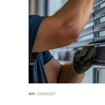
NIP:
1251002327