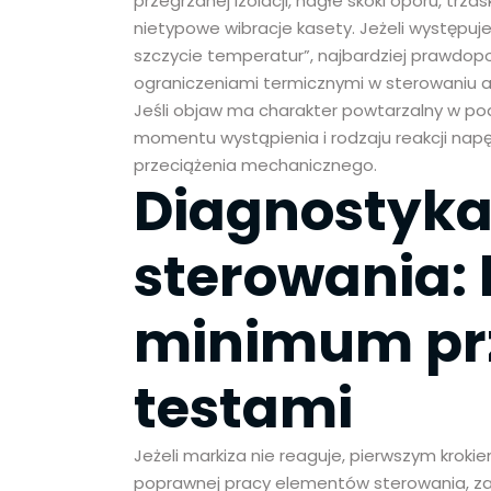
przegrzanej izolacji, nagłe skoki oporu, trz
nietypowe wibracje kasety. Jeżeli występuje
szczycie temperatur”, najbardziej prawdop
ograniczeniami termicznymi w sterowaniu a
Jeśli objaw ma charakter powtarzalny w 
momentu wystąpienia i rodzaju reakcji nap
przeciążenia mechanicznego.
Diagnostyka 
sterowania:
minimum pr
testami
Jeżeli markiza nie reaguje, pierwszym kroki
poprawnej pracy elementów sterowania, zan