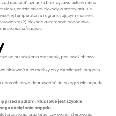
ę przed upałami” oznacza brak wysuwu osłony mimo
ilaniu, zadziałaniem blokady w sterowaniu lub
wysokiej temperaturze i ograniczającym moment
 sterowania; (2) blokada automatyki pogodowej i
rka mechanizmu/napędu.
y
owania od przeciążenia mechaniki, ponieważ objawy
 blokować ruch markizy przy określonych progach,
ych oporach może doprowadzić do przegrzania napędu
ię przed upałami, kluczowe jest szybkie
nego obciążania napędu.
głości zasilania oraz tego, czy sygnał sterowania