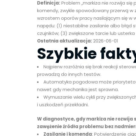
Definicja:
Problem „markiza nie rozwija si
komendy, zwykle spowodowany przerwą w zas
wzrostem oporów pracy nasilającym się w 
napędu: (1) niestabilne zasilanie albo błąd
czujników; (3) zwiększone tarcie lub uste
Ostatnia aktualizacja:
2026-06-01
Szybkie fakt
Najpierw rozróżnia się brak reakcji ster
prowadzą do innych testów.
Automatyka pogodowa może priorytetowo
nawet gdy mechanika jest sprawna.
Wymuszanie wielu cykli przy zwiększon
i uszkodzeń przekładni.
W diagnostyce, gdy markiza nie rozwija s
zawężenie źródła problemu bez nadmier
Zasilanie i komenda
: Potwierdzenie cią