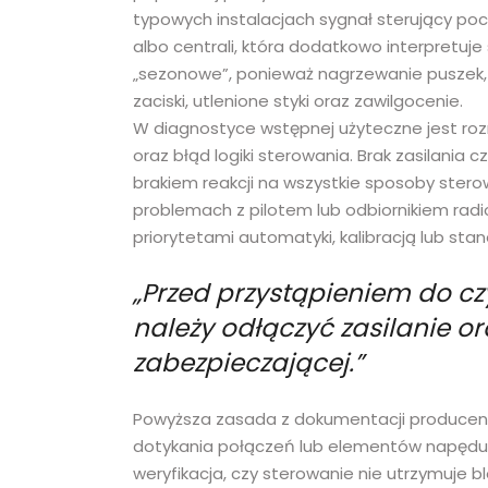
typowych instalacjach sygnał sterujący poc
albo centrali, która dodatkowo interpretuje 
„sezonowe”, ponieważ nagrzewanie puszek,
zaciski, utlenione styki oraz zawilgocenie.
W diagnostyce wstępnej użyteczne jest rozr
oraz błąd logiki sterowania. Brak zasilania 
brakiem reakcji na wszystkie sposoby ster
problemach z pilotem lub odbiornikiem rad
priorytetami automatyki, kalibracją lub st
„Przed przystąpieniem do c
należy odłączyć zasilanie o
zabezpieczającej.”
Powyższa zasada z dokumentacji producenta
dotykania połączeń lub elementów napędu,
weryfikacja, czy sterowanie nie utrzymuje 