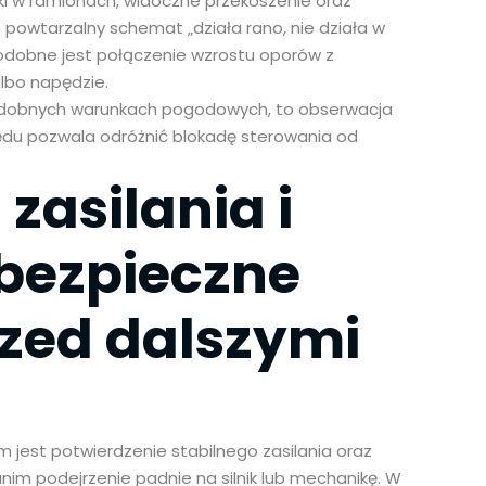
aski w ramionach, widoczne przekoszenie oraz
 powtarzalny schemat „działa rano, nie działa w
odobne jest połączenie wzrostu oporów z
lbo napędzie.
podobnych warunkach pogodowych, to obserwacja
ędu pozwala odróżnić blokadę sterowania od
zasilania i
 bezpieczne
zed dalszymi
em jest potwierdzenie stabilnego zasilania oraz
im podejrzenie padnie na silnik lub mechanikę. W