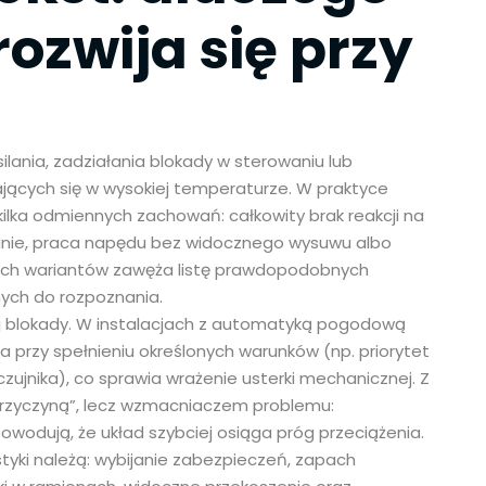
rozwija się przy
ilania, zadziałania blokady w sterowaniu lub
jących się w wysokiej temperaturze. W praktyce
 kilka odmiennych zachowań: całkowity brak reakcji na
anie, praca napędu bez widocznego wysuwu albo
 tych wariantów zawęża listę prawdopodobnych
nych do rozpoznania.
wej blokady. W instalacjach z automatyką pogodową
 przy spełnieniu określonych warunków (np. priorytet
czujnika), co sprawia wrażenie usterki mechanicznej. Z
 „przyczyną”, lecz wzmacniaczem problemu:
owodują, że układ szybciej osiąga próg przeciążenia.
tyki należą: wybijanie zabezpieczeń, zapach