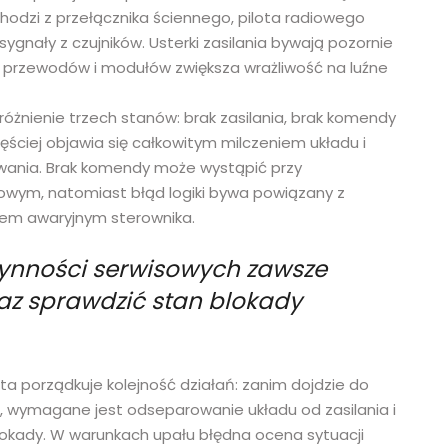
hodzi z przełącznika ściennego, pilota radiowego
sygnały z czujników. Usterki zasilania bywają pozornie
 przewodów i modułów zwiększa wrażliwość na luźne
óżnienie trzech stanów: brak zasilania, brak komendy
częściej objawia się całkowitym milczeniem układu i
owania. Brak komendy może wystąpić przy
iowym, natomiast błąd logiki bywa powiązany z
anem awaryjnym sterownika.
zynności serwisowych zawsze
raz sprawdzić stan blokady
 porządkuje kolejność działań: zanim dojdzie do
 wymagane jest odseparowanie układu od zasilania i
blokady. W warunkach upału błędna ocena sytuacji