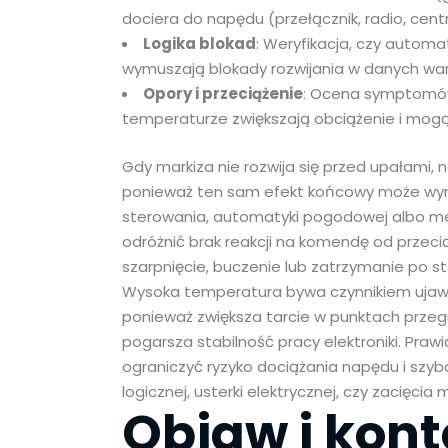
dociera do napędu (przełącznik, radio, centr
Logika blokad
: Weryfikacja, czy autom
wymuszają blokady rozwijania w danych wa
Opory i przeciążenie
: Ocena symptomów 
temperaturze zwiększają obciążenie i mog
Gdy markiza nie rozwija się przed upałami, 
ponieważ ten sam efekt końcowy może wynik
sterowania, automatyki pogodowej albo mec
odróżnić brak reakcji na komendę od przeciąż
szarpnięcie, buczenie lub zatrzymanie po st
Wysoka temperatura bywa czynnikiem ujaw
ponieważ zwiększa tarcie w punktach prze
pogarsza stabilność pracy elektroniki. Pr
ograniczyć ryzyko dociążania napędu i szybc
logicznej, usterki elektrycznej, czy zacięci
Objaw i kont