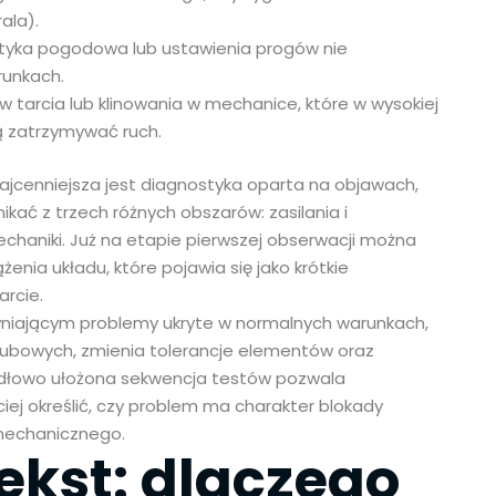
ala).
atyka pogodowa lub ustawienia progów nie
runkach.
tarcia lub klinowania w mechanice, które w wysokiej
ą zatrzymywać ruch.
najcenniejsza jest diagnostyka oparta na objawach,
ać z trzech różnych obszarów: zasilania i
haniki. Już na etapie pierwszej obserwacji można
enia układu, które pojawia się jako krótkie
arcie.
niającym problemy ukryte w normalnych warunkach,
gubowych, zmienia tolerancje elementów oraz
awidłowo ułożona sekwencja testów pozwala
iej określić, czy problem ma charakter blokady
a mechanicznego.
ekst: dlaczego