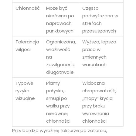
Chłonność
Może być
Często
nierówna po
podwyższona w
naprawach
strefach
punktowych
przesuszonych
Tolerancja
Ograniczona,
Wyższa, lepsza
wilgoci
wrażliwość
praca w
na
zmiennych
zawilgocenie
warunkach
długotrwałe
Typowe
Plamy
Widoczna
ryzyka
połysku,
chropowatość,
wizualne
smugi po
„mapy” krycia
wałku przy
przy braku
nierównej
wyrównania
chłonności
chłonności
Przy bardzo wyraźnej fakturze po zatarciu,