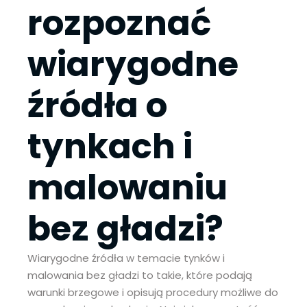
rozpoznać
wiarygodne
źródła o
tynkach i
malowaniu
bez gładzi?
Wiarygodne źródła w temacie tynków i
malowania bez gładzi to takie, które podają
warunki brzegowe i opisują procedury możliwe do