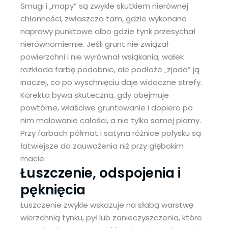
Smugi i „mapy” są zwykle skutkiem nierównej
chłonności, zwłaszcza tam, gdzie wykonano
naprawy punktowe albo gdzie tynk przesychał
nierównomiernie. Jeśli grunt nie związał
powierzchni i nie wyrównał wsiąkania, wałek
rozkłada farbę podobnie, ale podłoże „zjada” ją
inaczej, co po wyschnięciu daje widoczne strefy.
Korekta bywa skuteczna, gdy obejmuje
powtórne, właściwe gruntowanie i dopiero po
nim malowanie całości, a nie tylko samej plamy.
Przy farbach półmat i satyna różnice połysku są
łatwiejsze do zauważenia niż przy głębokim
macie.
Łuszczenie, odspojenia i
pęknięcia
Łuszczenie zwykle wskazuje na słabą warstwę
wierzchnią tynku, pył lub zanieczyszczenia, które