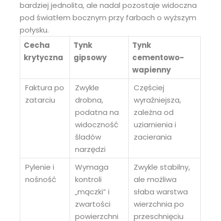
bardziej jednolita, ale nadal pozostaje widoczna
pod światłem bocznym przy farbach o wyższym
połysku.
Cecha
Tynk
Tynk
krytyczna
gipsowy
cementowo-
wapienny
Faktura po
Zwykle
Częściej
zatarciu
drobna,
wyraźniejsza,
podatna na
zależna od
widoczność
uziarnienia i
śladów
zacierania
narzędzi
Pylenie i
Wymaga
Zwykle stabilny,
nośność
kontroli
ale możliwa
„mączki” i
słaba warstwa
zwartości
wierzchnia po
powierzchni
przeschnięciu