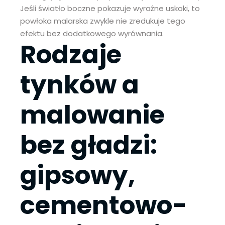
Jeśli światło boczne pokazuje wyraźne uskoki, to
powłoka malarska zwykle nie zredukuje tego
efektu bez dodatkowego wyrównania.
Rodzaje
tynków a
malowanie
bez gładzi:
gipsowy,
cementowo-