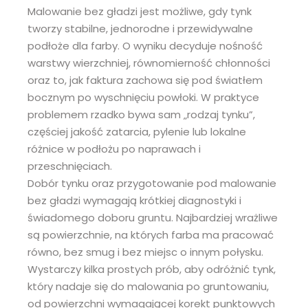
Malowanie bez gładzi jest możliwe, gdy tynk
tworzy stabilne, jednorodne i przewidywalne
podłoże dla farby. O wyniku decyduje nośność
warstwy wierzchniej, równomierność chłonności
oraz to, jak faktura zachowa się pod światłem
bocznym po wyschnięciu powłoki. W praktyce
problemem rzadko bywa sam „rodzaj tynku”,
częściej jakość zatarcia, pylenie lub lokalne
różnice w podłożu po naprawach i
przeschnięciach.
Dobór tynku oraz przygotowanie pod malowanie
bez gładzi wymagają krótkiej diagnostyki i
świadomego doboru gruntu. Najbardziej wrażliwe
są powierzchnie, na których farba ma pracować
równo, bez smug i bez miejsc o innym połysku.
Wystarczy kilka prostych prób, aby odróżnić tynk,
który nadaje się do malowania po gruntowaniu,
od powierzchni wymagającej korekt punktowych