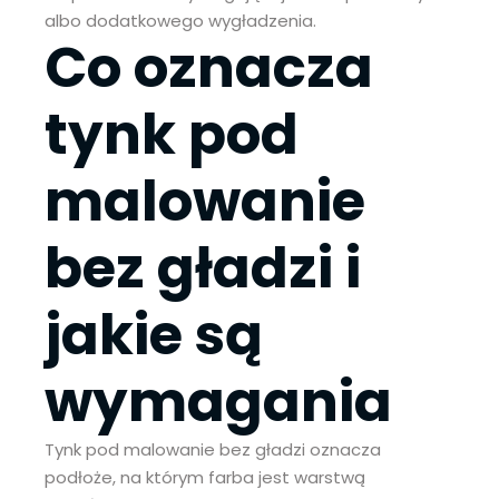
albo dodatkowego wygładzenia.
Co oznacza
tynk pod
malowanie
bez gładzi i
jakie są
wymagania
Tynk pod malowanie bez gładzi oznacza
podłoże, na którym farba jest warstwą