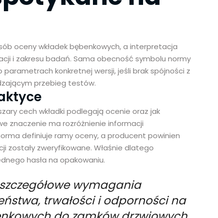
sób oceny wkładek bębenkowych, a interpretacja
ji i zakresu badań. Sama obecność symbolu normy
arametrach konkretnej wersji, jeśli brak spójności z
dzającym przebieg testów.
raktyce
szary cech wkładki podlegają ocenie oraz jak
e znaczenie ma rozróżnienie informacji
norma definiuje ramy oceny, a producent powinien
acji zostały zweryfikowane. Właśnie dlatego
jednego hasła na opakowaniu.
a szczegółowe wymagania
ństwa, trwałości i odporności na
enkowych do zamków drzwiowych.