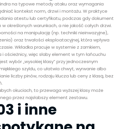
cylindra na typowe metody ataku oraz wymagania
lędniać kontekst norm, drzwi i montażu. W praktyce
dania atestu lub certyfikatu, podczas gdy dokument
 określonych warunkach, a nie jakość całych drzwi.
ności na manipulację (np. techniki nieinwazyjne),
zenia) oraz trwałości eksploatacyjnej, która wpływa
czasie. Wkładka pracuje w systemie z zamkiem,
a i ościeżnicy, więc słaby element w tym łańcuchu
st wybór „wysokiej klasy” przy jednoczesnym
iękkiego szyldu, co ułatwia chwyt, wyrwanie albo
e liczby pinów, rodzaju klucza lub ceny z klasą, bez
ń.
abych okuciach, to przewaga wyższej klasy może
nego przez najsłabszy element zestawu.
3 i inne
spotykane na