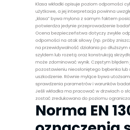
Klasa wkładki opisuje poziom odporności 
użytkowe, a jej interpretacja powinna uwzg
„klasa” bywa mylona z samym faktem posia
potwierdza jedynie przeprowadzenie badań w
Ocena bezpieczeństwa dotyczy zwykle odpor
odporności na atak siłowy (np. próby zniszc
na przewidywalność działania po dłuższym 
szyldem lub rozetą oraz konstrukcją skrzydł
może zdominować wynik. Częstym błędem je
pozostawieniu nieosłoniętego bębenka lub m
uszkodzenie. Równie mylące bywa utożsamiani
sprawdzenia parametrów i warunków bada
Jeśli wkładka ma pracować w drzwiach o sł
zostać zredukowana do poziomu ograniczo
Norma EN 130
oznaczenia 