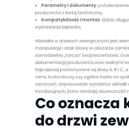
Parametry i dokumenty
: potwierdzenie
producenta z kartą techniczną.
Kompatybilność i montaż
: dobór długo
wystawania bębenka.
Wkładka w drzwiach zewnętrznych jest ele
manipulację i atak siłowy w obszarze zamka,
samodzielna „tarcza” bezpieczeństwa. Oce
dokumentacją producenta oraz realnymi wa
Najczęściej porównywane są klasy A, B i C,
cena, liczba kluczy czy ogólne hasła na op
oznaczeń, dopasowanie wymiarów wkładki do
instalacyjnych, które obniżają skutecznoś
Co oznacza 
do drzwi ze