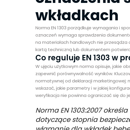
wkładkach
Norma EN 1303 porządkuje wymagania i spo
oznaczeń wymaga sprawdzenia dokumentac
na materiałach handlowych nie przesądza o p
kartą techniczną lub dokumentem potwier
Co reguluje EN 1303 w p
W ujęciu użytkowym norma opisuje, jakie ob
zapewnić porównywalność wyników. Kluczow
normatywnej od deklaracji marketingowej: 
wskazać, jakie parametry i w jakiej konfigur
weryfikacja nie powinna ograniczać się do 
Norma EN 1303:2007 określ
dotyczące stopnia bezpiecze
włamanie dla wkładek bęb