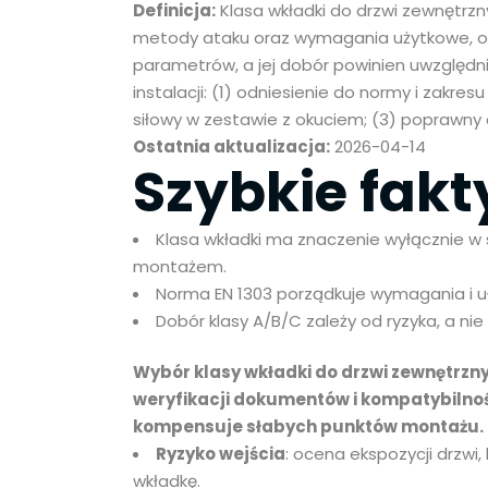
Definicja:
Klasa wkładki do drzwi zewnętrz
metody ataku oraz wymagania użytkowe, o
parametrów, a jej dobór powinien uwzględn
instalacji: (1) odniesienie do normy i zakre
siłowy w zestawie z okuciem; (3) poprawny
Ostatnia aktualizacja:
2026-04-14
Szybkie fakt
Klasa wkładki ma znaczenie wyłącznie w
montażem.
Norma EN 1303 porządkuje wymagania i 
Dobór klasy A/B/C zależy od ryzyka, a ni
Wybór klasy wkładki do drzwi zewnętrzny
weryfikacji dokumentów i kompatybilnoś
kompensuje słabych punktów montażu.
Ryzyko wejścia
: ocena ekspozycji drzwi
wkładkę.