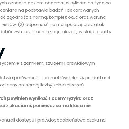
nych oznacza poziom odporności cylindra na typowe
ceniane na podstawie badań i deklarowanych
iać zgodność z normą, komplet okuć oraz warunki
su testów; (2) odporność na manipulację oraz atak
 dobór wymiaru i montaż ograniczający słabe punkty.
y
 systemie z zamkiem, szyldem i prawidłowym
ułatwia porównanie parametrów między produktami.
e od ceny ani samej liczby zabezpieczeń.
ch powinien wynikać z oceny ryzyka oraz
ci z okuciami, ponieważ sama klasa nie
, kontroli dostępu i prawdopodobieństwa ataku na