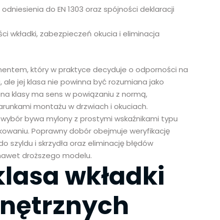
 odniesienia do EN 1303 oraz spójności deklaracji
ści wkładki, zabezpieczeń okucia i eliminacja
mentem, który w praktyce decyduje o odporności na
 ale jej klasa nie powinna być rozumiana jako
na klasy ma sens w powiązaniu z normą,
runkami montażu w drzwiach i okuciach.
 a wybór bywa mylony z prostymi wskaźnikami typu
akowaniu. Poprawny dobór obejmuje weryfikację
 szyldu i skrzydła oraz eliminację błędów
ć nawet droższego modelu.
klasa wkładki
wnętrznych