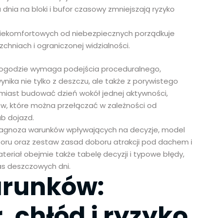
 dnia na bloki i bufor czasowy zmniejszają ryzyko
i niekomfortowych od niebezpiecznych porządkuje
zchniach i ograniczonej widzialności.
 pogodzie wymaga podejścia proceduralnego,
ika nie tylko z deszczu, ale także z porywistego
Zamiast budować dzień wokół jednej aktywności,
ów, które można przełączać w zależności od
ub dojazd.
diagnoza warunków wpływających na decyzje, model
zoru oraz zestaw zasad doboru atrakcji pod dachem i
ateriał obejmie także tabelę decyzji i typowe błędy,
as deszczowych dni.
arunków:
, chłód i ryzyko