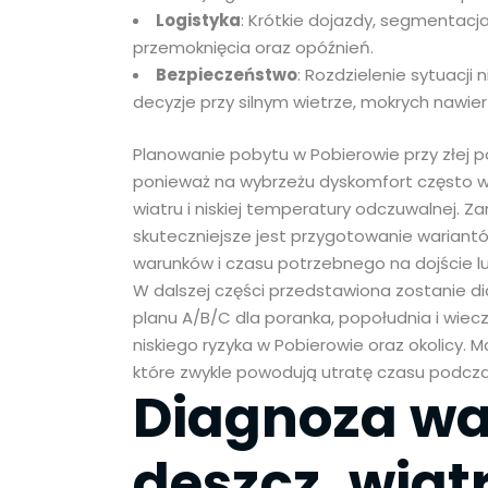
Logistyka
: Krótkie dojazdy, segmentacja
przemoknięcia oraz opóźnień.
Bezpieczeństwo
: Rozdzielenie sytuacj
decyzje przy silnym wietrze, mokrych nawier
Planowanie pobytu w Pobierowie przy złej
ponieważ na wybrzeżu dyskomfort często wyn
wiatru i niskiej temperatury odczuwalnej. 
skuteczniejsze jest przygotowanie wariant
warunków i czasu potrzebnego na dojście l
W dalszej części przedstawiona zostanie 
planu A/B/C dla poranka, popołudnia i wiec
niskiego ryzyka w Pobierowie oraz okolicy. M
które zwykle powodują utratę czasu podcz
Diagnoza w
deszcz, wiatr