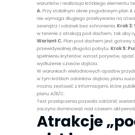
warunków i realizacja krótkiego elementu te
A.
Przy stabilnym oknie pogodowym plan A za
nie wymaga długiego przebywania na otwartej
zewnątrz i odcinek bez schronienia.
Krok 3:
w terenie z atrakcją pod dachem, tak aby r
Wariant C.
Plan pod dachem jest gotowy od
przewidywalnej długości pobytu.
Krok 5: Pu
spełnieniu kryteriów: wzrost porywów, opad
wydłużenie czasów dojścia.
W warunkach wielodniowych opadów przydat
w tym krótkich odcinków dojścia, planu susz
można zestawić z informacjami, które publi
planu A/B/C.
Test przełączenia pozwala odróżnić warian
zaczyna dominować nad czasem aktywnośc
Atrakcje „p