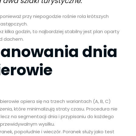
 dwa szlaki turystyczne:
ponieważ przy niepogodzie rośnie rola krótszych
zastępczych.
 kilka godzin, to najbardziej stabilny jest plan oparty
pod dachem.
lanowania dnia
ierowie
bierowie opiera się na trzech wariantach (A, B, C)
enia, które minimalizują straty czasu. Procedura nie
 lecz na segmentacji dnia i przypisaniu do każdego
 przewidywalnym wysiłku.
oranek, popołudnie i wieczór. Poranek służy jako test