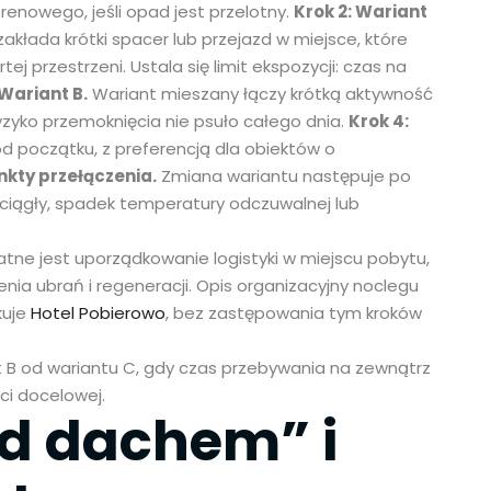
renowego, jeśli opad jest przelotny.
Krok 2: Wariant
kłada krótki spacer lub przejazd w miejsce, które
 przestrzeni. Ustala się limit ekspozycji: czas na
 Wariant B.
Wariant mieszany łączy krótką aktywność
yzyko przemoknięcia nie psuło całego dnia.
Krok 4:
 początku, z preferencją dla obiektów o
nkty przełączenia.
Zmiana wariantu następuje po
 ciągły, spadek temperatury odczuwalnej lub
ne jest uporządkowanie logistyki w miejscu pobytu,
enia ubrań i regeneracji. Opis organizacyjny noclegu
kuje
Hotel Pobierowo
, bez zastępowania tym kroków
t B od wariantu C, gdy czas przebywania na zewnątrz
i docelowej.
od dachem” i