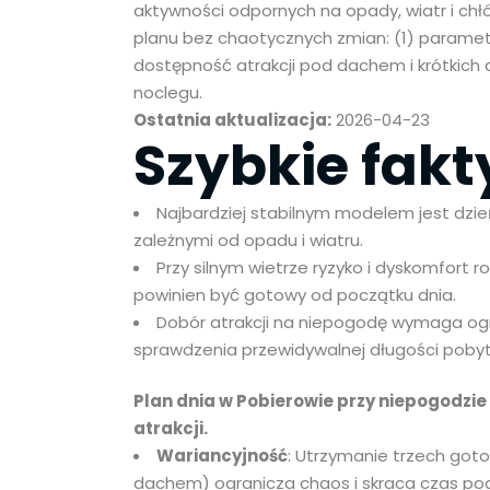
aktywności odpornych na opady, wiatr i ch
planu bez chaotycznych zmian: (1) paramet
dostępność atrakcji pod dachem i krótkich d
noclegu.
Ostatnia aktualizacja:
2026-04-23
Szybkie fakt
Najbardziej stabilnym modelem jest dzi
zależnymi od opadu i wiatru.
Przy silnym wietrze ryzyko i dyskomfort 
powinien być gotowy od początku dnia.
Dobór atrakcji na niepogodę wymaga ogr
sprawdzenia przewidywalnej długości pobyt
Plan dnia w Pobierowie przy niepogodzie 
atrakcji.
Wariancyjność
: Utrzymanie trzech got
dachem) ogranicza chaos i skraca czas po