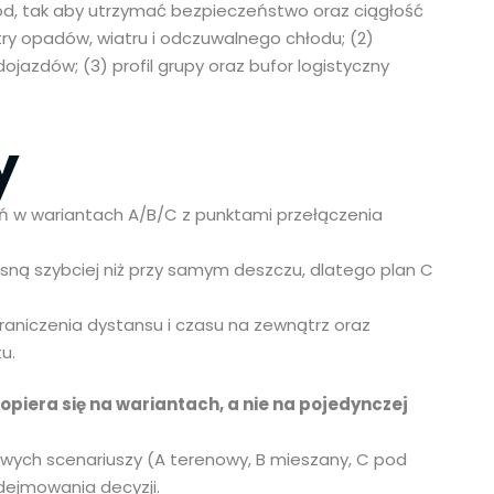
łód, tak aby utrzymać bezpieczeństwo oraz ciągłość
ry opadów, wiatru i odczuwalnego chłodu; (2)
ojazdów; (3) profil grupy oraz bufor logistyczny
y
eń w wariantach A/B/C z punktami przełączenia
rosną szybciej niż przy samym deszczu, dlatego plan C
aniczenia dystansu i czasu na zewnątrz oraz
u.
opiera się na wariantach, a nie na pojedynczej
owych scenariuszy (A terenowy, B mieszany, C pod
dejmowania decyzji.