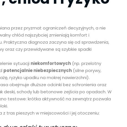
ana przez pryzmat ograniczeń decyzyjnych, a nie
lny chłód najszybciej zmieniają komfort i
. Praktyczna diagnoza zaczyna się od sprawdzenia,
ywy oraz czy przewidywane są szybkie spadki
elenie sytuacji
niekomfortowych
(np. przelotny
od
potencjalnie niebezpiecznych
(silne porywy,
plażę, ryzyko upadku na mokrej nawierzchni).
asa obejmuje dłuższe odcinki bez schronienia oraz
ak deski, schody lub betonowe zejścia po opadach. W
okno testowe: krótka aktywność na zewnątrz pozwala
oki.
z tras pieszych w miejscowości i jej otoczeniu: