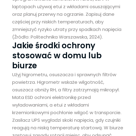
laptopach używaj etui z wkładami osuszającymi
oraz planuj przerwy na ogrzanie. Zapisuj dane
częściej przy niskich temperaturach, aby
zmniejszyć ryzyko utraty przy spadkach napięcia
(Źródło: Politechnika Warszawska, 2024).
Jakie środki ochrony
stosować w domu lub
biurze
Użyj higrometru, osuszacza i sprawnych filtrów
powietrza. Higrometr wskaże wilgotność,
osuszacz obniży RH, a filtry zatrzymają mikropył.
Mata ESD ochroni elektronikę przed
wyładowaniami, a etui z wkładami
krzemionkowymi pochłonie wilgoć w transporcie.
Zasilacz UPS wygładzi skoki napięcia, gdy czujniki
reagują na niską temperaturę startową. W biurze
zastosuj zasady rotacji miejsc, aby odsunąć