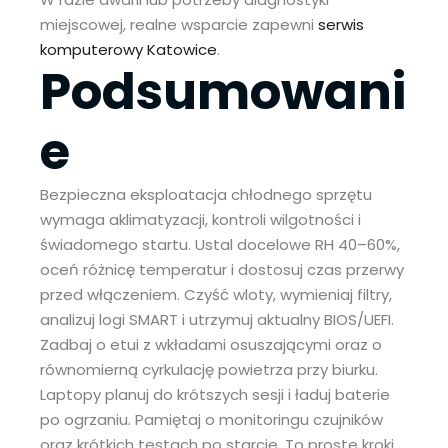
miejscowej, realne wsparcie zapewni
serwis
komputerowy Katowice
.
Podsumowani
e
Bezpieczna eksploatacja chłodnego sprzętu
wymaga aklimatyzacji, kontroli wilgotności i
świadomego startu. Ustal docelowe RH 40–60%,
oceń różnicę temperatur i dostosuj czas przerwy
przed włączeniem. Czyść wloty, wymieniaj filtry,
analizuj logi SMART i utrzymuj aktualny BIOS/UEFI.
Zadbaj o etui z wkładami osuszającymi oraz o
równomierną cyrkulację powietrza przy biurku.
Laptopy planuj do krótszych sesji i ładuj baterie
po ogrzaniu. Pamiętaj o monitoringu czujników
oraz krótkich testach po starcie. To proste kroki,