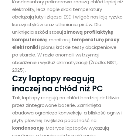
Kondensatory polimerowe znoszą chłód lepiej niż
elektrolity, lecz nagłe skoki temperatury
obciążają luty i złącza. ESD i wilgoć nasilają ryzyko
korozji styków oraz utleniania pinów. Dla
uniknięcia szkód stosuj
zimową profilaktykę
komputerową
, monitoruj
temperaturę pracy
elektroniki
i planuj krótkie testy obciążeniowe
po starcie. W razie anomalii wstrzymaj
obciążenie i wydłuż aklimatyzację (Źródło: NIST,
2025).
Czy laptopy reagują
inaczej na chłód niż PC
Tak, laptopy reagują na chłód bardziej dotkliwie
przez zintegrowane baterie. Zamknięta
obudowa ogranicza konwekcję, a bliskość ogniw i
płyty głównej zwiększa podatność na
kondensację
. Matryce laptopów wykazują
smużenie, a touchpady bywają mniej