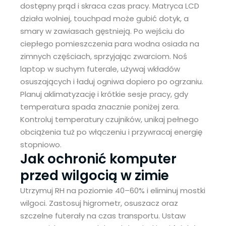
dostępny prąd i skraca czas pracy. Matryca LCD
działa wolniej, touchpad może gubić dotyk, a
smary w zawiasach gęstnieją. Po wejściu do
ciepłego pomieszczenia para wodna osiada na
zimnych częściach, sprzyjając zwarciom. Noś
laptop w suchym futerale, używaj wkładów
osuszających i ładuj ogniwa dopiero po ogrzaniu.
Planuj aklimatyzację i krótkie sesje pracy, gdy
temperatura spada znacznie poniżej zera.
Kontroluj temperatury czujników, unikaj pełnego
obciążenia tuż po włączeniu i przywracaj energię
stopniowo.
Jak ochronić komputer
przed wilgocią w zimie
Utrzymuj RH na poziomie 40–60% i eliminuj mostki
wilgoci. Zastosuj higrometr, osuszacz oraz
szczelne futerały na czas transportu. Ustaw