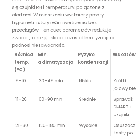
się czujniki RH i temperatury, połączone z
alertami. W mieszkaniu wystarczy prosty
higrometr i stały reżim wietrzenia bez
przeciągów. Ten duet parametrów redukuje
zwarcia, korozję i skraca czas aklimatyzacji, co
podnosi niezawodność.
Różnica
Min.
Ryzyko
Wskazów
temp.
aklimatyzacja
kondensacji
(°C)
5–10
30–45 min
Niskie
Krótki
jałowy bi
11–20
60–90 min
Średnie
Sprawdź
SMART i
czujniki
21–30
120–180 min
Wysokie
Osuszacz 
testy po