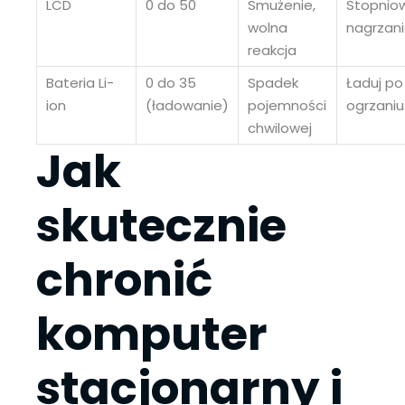
LCD
0 do 50
Smużenie,
Stopnio
wolna
nagrzan
reakcja
Bateria Li-
0 do 35
Spadek
Ładuj po
ion
(ładowanie)
pojemności
ogrzaniu
chwilowej
Jak
skutecznie
chronić
komputer
stacjonarny i