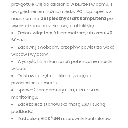
przygotuje Cię do działania w biurze i w domu, z
uwzględnieniem różnic między PC i laptopem, z
naciskiem na
bezpieczny start komputera
po
wychłodzeniu oraz zimową profilaktykę.
Zmierz wilgotność higrometrem; utrzymuj 40–
60% RH.
Zapewnij swobodny przepływ powietrza wokół
wlotów i wylotów.
Wyczyść filtry i kurz, usuń potencjalne mostki
wilgoci.
Odstaw sprzęt na aklimatyzację po
przeniesieniu z mrozu.
Sprawdź temperatury CPU, GPU, SSD w
monitoringu.
Zabezpiecz stanowisko matą ESD i suchą
podkładką.
Zaktualizuj BIOS/UEFI i sterowniki kontrolerów.