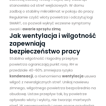
stanowiska od stref wejściowych. W domu
zadbaj o stabilny mikroklimat w pokoju do pracy.
Regularnie czyść wloty powietrza i odczytuj logi
SMART, co pozwoli wykryć wczesne symptomy
awarii i
awarie sprzętu zimą
.
Jak wentylacja i wilgotność
zapewniają
bezpieczeństwo pracy
Stabilna wilgotność i łagodny przepływ
powietrza ograniczają punkt rosy. RH w
przedziale 40–60% zmniejsza ryzyko
kondensacji
, a równomierna
wentylacja
usuwa
wilgoć z newralgicznych stref. Unikaj nawiewu
zimnego, wilgotnego powietrza bezpośrednio na
obudowę. Ustaw przepływ tak, by powietrze
opływało wloty i wyloty, nie tworząc martwych
stref. W serwerowniach i open space przydadzą