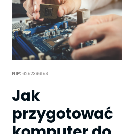
NIP:
6252396153
Jak
przygotować
komputer do