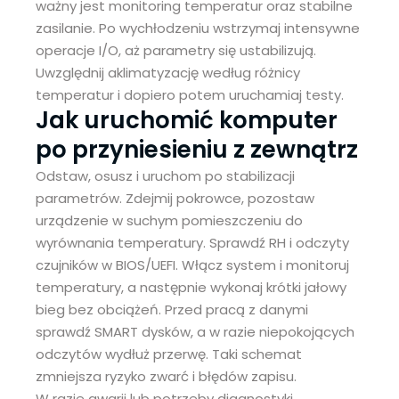
ważny jest monitoring temperatur oraz stabilne
zasilanie. Po wychłodzeniu wstrzymaj intensywne
operacje I/O, aż parametry się ustabilizują.
Uwzględnij aklimatyzację według różnicy
temperatur i dopiero potem uruchamiaj testy.
Jak uruchomić komputer
po przyniesieniu z zewnątrz
Odstaw, osusz i uruchom po stabilizacji
parametrów. Zdejmij pokrowce, pozostaw
urządzenie w suchym pomieszczeniu do
wyrównania temperatury. Sprawdź RH i odczyty
czujników w BIOS/UEFI. Włącz system i monitoruj
temperatury, a następnie wykonaj krótki jałowy
bieg bez obciążeń. Przed pracą z danymi
sprawdź SMART dysków, a w razie niepokojących
odczytów wydłuż przerwę. Taki schemat
zmniejsza ryzyko zwarć i błędów zapisu.
W razie awarii lub potrzeby diagnostyki