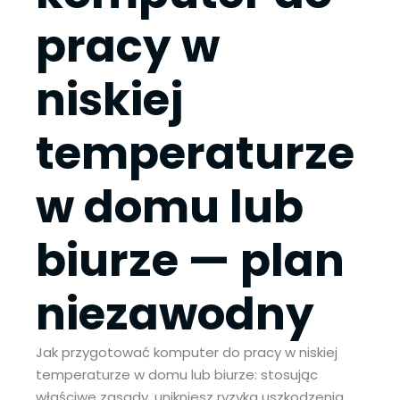
pracy w
niskiej
temperaturze
w domu lub
biurze — plan
niezawodny
Jak przygotować komputer do pracy w niskiej
temperaturze w domu lub biurze: stosując
właściwe zasady, unikniesz ryzyka uszkodzenia