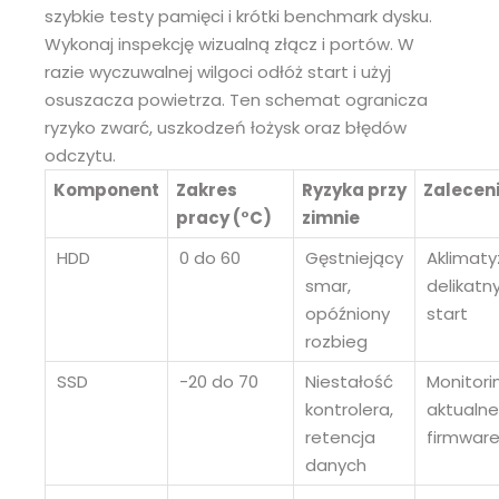
szybkie testy pamięci i krótki benchmark dysku.
Wykonaj inspekcję wizualną złącz i portów. W
razie wyczuwalnej wilgoci odłóż start i użyj
osuszacza powietrza. Ten schemat ogranicza
ryzyko zwarć, uszkodzeń łożysk oraz błędów
odczytu.
Komponent
Zakres
Ryzyka przy
Zalecen
pracy (°C)
zimnie
HDD
0 do 60
Gęstniejący
Aklimaty
smar,
delikatn
opóźniony
start
rozbieg
SSD
-20 do 70
Niestałość
Monitori
kontrolera,
aktualn
retencja
firmwar
danych