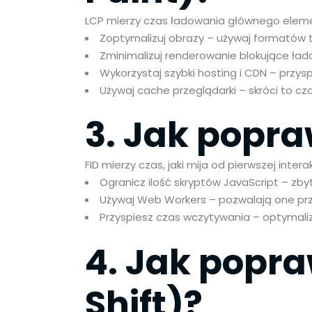
LCP mierzy czas ładowania głównego elemen
Zoptymalizuj obrazy – używaj formatów tak
Zminimalizuj renderowanie blokujące łado
Wykorzystaj szybki hosting i CDN – przy
Używaj cache przeglądarki – skróci to c
3. Jak popraw
FID mierzy czas, jaki mija od pierwszej inte
Ogranicz ilość skryptów JavaScript – zb
Używaj Web Workers – pozwalają one przeg
Przyspiesz czas wczytywania – optymalizuj
4. Jak popr
Shift)?