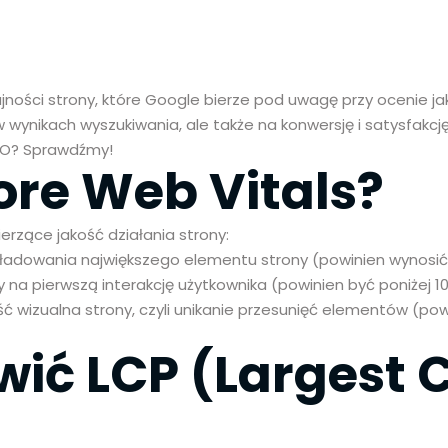
jności strony, które Google bierze pod uwagę przy ocenie ja
w wynikach wyszukiwania, ale także na konwersję i satysfak
SEO? Sprawdźmy!
ore Web Vitals?
erzące jakość działania strony:
aładowania największego elementu strony (powinien wynosić 
ony na pierwszą interakcję użytkownika (powinien być poniżej 1
ć wizualna strony, czyli unikanie przesunięć elementów (powi
wić LCP (Largest 