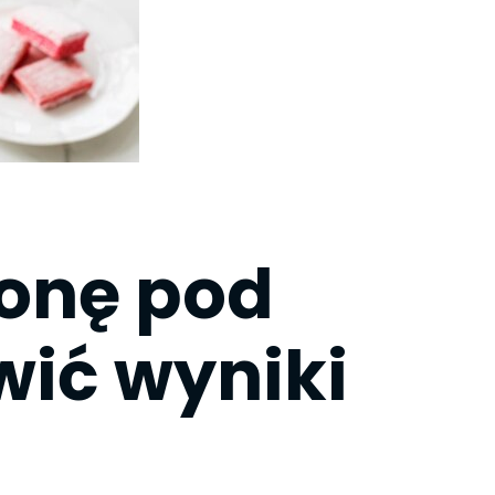
ronę pod
wić wyniki