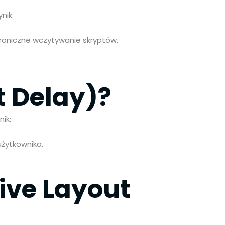
nik:
hroniczne wczytywanie skryptów.
t Delay)?
nik:
użytkownika.
ive Layout