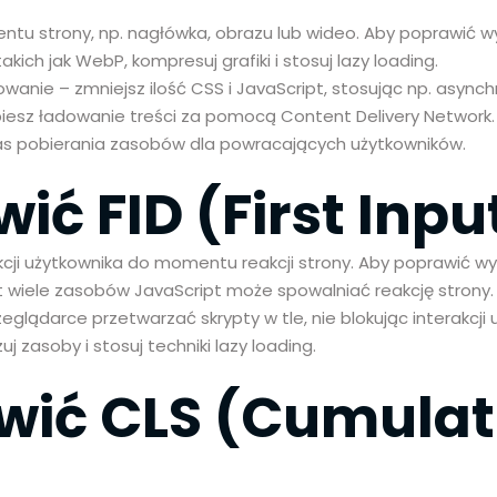
tu strony, np. nagłówka, obrazu lub wideo. Aby poprawić wy
ich jak WebP, kompresuj grafiki i stosuj lazy loading.
wanie – zmniejsz ilość CSS i JavaScript, stosując np. async
spiesz ładowanie treści za pomocą Content Delivery Network.
zas pobierania zasobów dla powracających użytkowników.
ić FID (First Inpu
rakcji użytkownika do momentu reakcji strony. Aby poprawić wy
yt wiele zasobów JavaScript może spowalniać reakcję strony.
lądarce przetwarzać skrypty w tle, nie blokując interakcji 
 zasoby i stosuj techniki lazy loading.
awić CLS (Cumulat