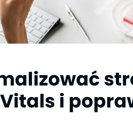
malizować st
Vitals i popra