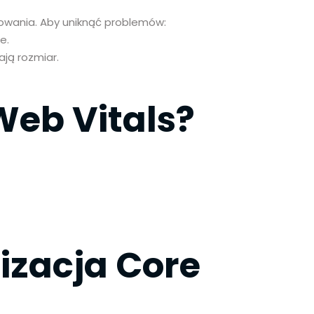
adowania. Aby uniknąć problemów:
e.
ają rozmiar.
Web Vitals?
lizacja Core