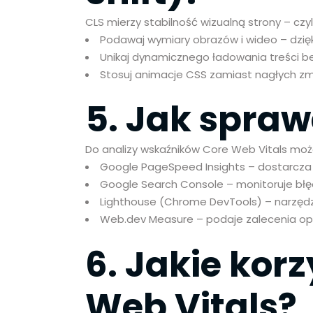
CLS mierzy stabilność wizualną strony – cz
Podawaj wymiary obrazów i wideo – dzięk
Unikaj dynamicznego ładowania treści bez 
Stosuj animacje CSS zamiast nagłych zm
5. Jak spraw
Do analizy wskaźników Core Web Vitals moż
Google PageSpeed Insights – dostarcza 
Google Search Console – monitoruje błęd
Lighthouse (Chrome DevTools) – narzędz
Web.dev Measure – podaje zalecenia op
6. Jakie kor
Web Vitals?